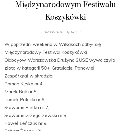
Międzynarodowym Festiwalu
Koszykówki
04/06/2026
By
Admin
W poprzedni weekend w Wilkasach odbył się
Międzynarodowy Festiwal Koszykówki
Oldboyów. Warszawska Drużyna SUSE wywalczyła
złoto w kategorii 50+. Gratulacje, Panowie!
Zespół grał w składzie:
Roman Kęska nr 4;
Marek Bąk nr 5;
Tomek Pałucki nr 6;
Sławomir Piętka nr 7;
Sławomir Grzegorzewski nr 8,
Paweł Leńczuk nr 9;
Robert Żak nr 12;