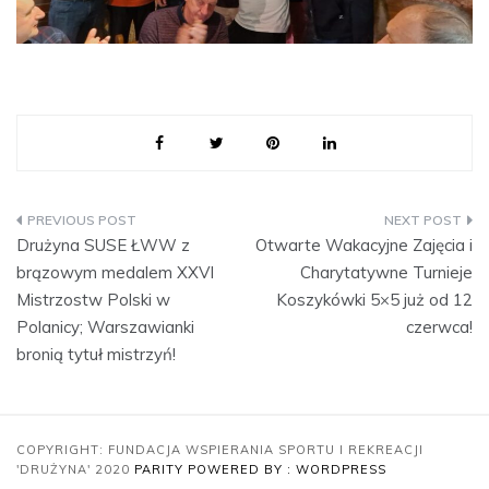
Nawigacja
Drużyna SUSE ŁWW z
Otwarte Wakacyjne Zajęcia i
brązowym medalem XXVI
Charytatywne Turnieje
wpisu
Mistrzostw Polski w
Koszykówki 5×5 już od 12
Polanicy; Warszawianki
czerwca!
bronią tytuł mistrzyń!
COPYRIGHT: FUNDACJA WSPIERANIA SPORTU I REKREACJI
'DRUŻYNA' 2020
PARITY
POWERED BY : WORDPRESS