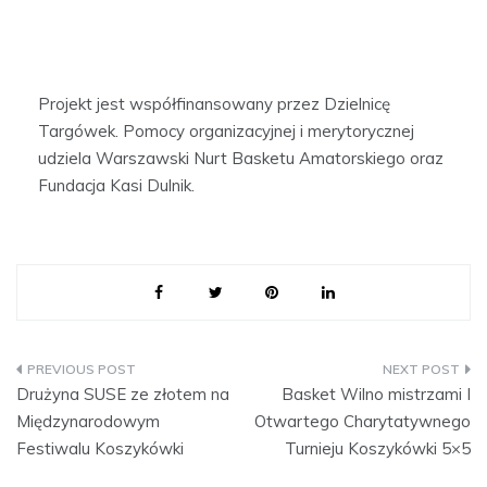
Projekt jest współfinansowany przez Dzielnicę
Targówek. Pomocy organizacyjnej i merytorycznej
udziela Warszawski Nurt Basketu Amatorskiego oraz
Fundacja Kasi Dulnik.
Nawigacja
Drużyna SUSE ze złotem na
Basket Wilno mistrzami I
Międzynarodowym
Otwartego Charytatywnego
wpisu
Festiwalu Koszykówki
Turnieju Koszykówki 5×5